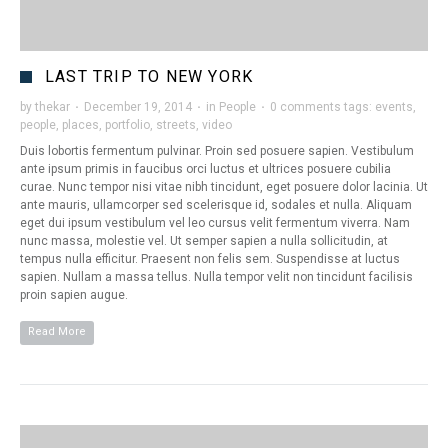
LAST TRIP TO NEW YORK
by
thekar
·
December 19, 2014
·
in
People
·
0 comments
tags:
events
,
people
,
places
,
portfolio
,
streets
,
video
Duis lobortis fermentum pulvinar. Proin sed posuere sapien. Vestibulum
ante ipsum primis in faucibus orci luctus et ultrices posuere cubilia
curae. Nunc tempor nisi vitae nibh tincidunt, eget posuere dolor lacinia. Ut
ante mauris, ullamcorper sed scelerisque id, sodales et nulla. Aliquam
eget dui ipsum vestibulum vel leo cursus velit fermentum viverra. Nam
nunc massa, molestie vel. Ut semper sapien a nulla sollicitudin, at
tempus nulla efficitur. Praesent non felis sem. Suspendisse at luctus
sapien. Nullam a massa tellus. Nulla tempor velit non tincidunt facilisis
proin sapien augue.
Read More