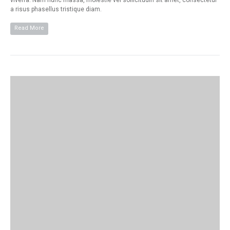
viverra. Nam nunc massa, molestie vel sollicitudin sit amet, consectetur
a risus phasellus tristique diam.
Read More