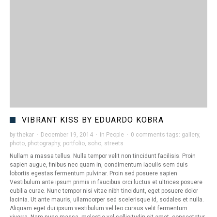
VIBRANT KISS BY EDUARDO KOBRA
by
thekar
·
December 19, 2014
·
in
People
·
0 comments
tags:
gallery
,
photo
,
photography
,
portfolio
,
soho
,
streets
Nullam a massa tellus. Nulla tempor velit non tincidunt facilisis. Proin
sapien augue, finibus nec quam in, condimentum iaculis sem duis
lobortis egestas fermentum pulvinar. Proin sed posuere sapien.
Vestibulum ante ipsum primis in faucibus orci luctus et ultrices posuere
cubilia curae. Nunc tempor nisi vitae nibh tincidunt, eget posuere dolor
lacinia. Ut ante mauris, ullamcorper sed scelerisque id, sodales et nulla.
Aliquam eget dui ipsum vestibulum vel leo cursus velit fermentum