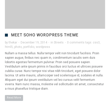
MEET SOHO WORDPRESS THEME
by
thekar
·
December 19, 2014
·
in
Streets
·
0 comments
tags:
css3
,
html5
,
photo
,
portfolio
,
wordpress
Nullam a massa tellus. Nulla tempor velit non tincidunt facilisis. Proin
sapien augue, finibus nec quam in, condimentum iaculis sem duis
lobortis egestas fermentum pulvinar. Proin sed posuere sapien.
Vestibulum ante ipsum primis in faucibus orci luctus et ultrices posuere
cubilia curae. Nunc tempor nisi vitae nibh tincidunt, eget posuere dolor
lacinia. Ut ante mauris, ullamcorper sed scelerisque id, sodales et nulla.
Aliquam eget dui ipsum vestibulum vel leo cursus velit fermentum
viverra. Nam nunc massa, molestie vel sollicitudin sit amet, consectetur
a risus phasellus tristique diam.
Read More