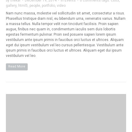
by
thekar
·
December 19, 2014
·
in
Events
·
0 comments
tags:
css3
,
gallery
,
html5
,
people
,
portfolio
,
video
Nam nunc massa, molestie vel sollicitudin sit amet, consectetur a risus.
Phasellus tristique diam nisl, eu bibendum urna, venenatis varius. Nullam
a massa tellus. Nulla tempor velit non tincidunt facilisis. Proin sapien
augue, finibus nec quam in, condimentum iaculis sem duis lobortis
egestas fermentum pulvinar. Proin sed posuere sapien lorem ipsum
vestibulum ante ipsum primis in faucibus orci luctus et ultrices. Aliquam
eget dui ipsum vestibulum vel leo cursus pellentesque. Vestibulum ante
ipsum primis in faucibus orci luctus et ultrices. Aliquam eget dui ipsum
vestibulum vel leo.
Read More