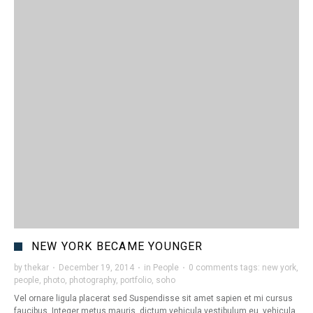
NEW YORK BECAME YOUNGER
by
thekar
·
December 19, 2014
·
in
People
·
0 comments
tags:
new york
,
people
,
photo
,
photography
,
portfolio
,
soho
Vel ornare ligula placerat sed Suspendisse sit amet sapien et mi cursus
faucibus. Integer metus mauris, dictum vehicula vestibulum eu, vehicula